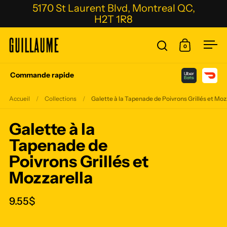
Passer au contenu
5170 St Laurent Blvd, Montreal QC,
H2T 1R8
0
Ouvrir la fenêtre
Ouvrir le p
Ouvr
Commande rapide
Accueil
/
Collections
/
Galette à la Tapenade de Poivrons Grillés et Moz
Galette à la
Tapenade de
Poivrons Grillés et
Mozzarella
9.55$