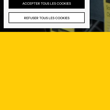
ACCEPTER TOUS LES COOKIES
REFUSER TOUS LES COOKIES
Infolettre
Soyez avisé de l'arrivé de nouveaux produits et d'offres
exclusives.