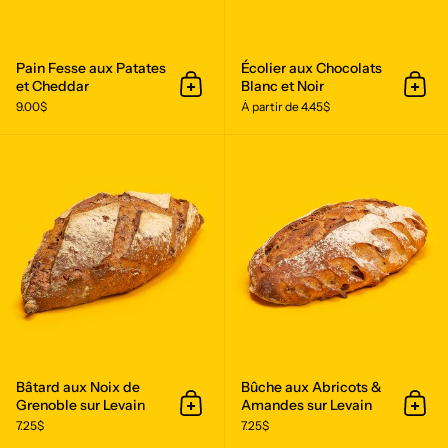
Pain Fesse aux Patates
Écolier aux Chocolats
et Cheddar
Blanc et Noir
Ajouter au panier
Ajout
9.00$
À partir de 4.45$
Bâtard aux Noix de Grenoble sur Le
Bâtard aux Noix de
Bûche aux Abricots &
Grenoble sur Levain
Amandes sur Levain
Ajouter au panier
Ajout
7.25$
7.25$