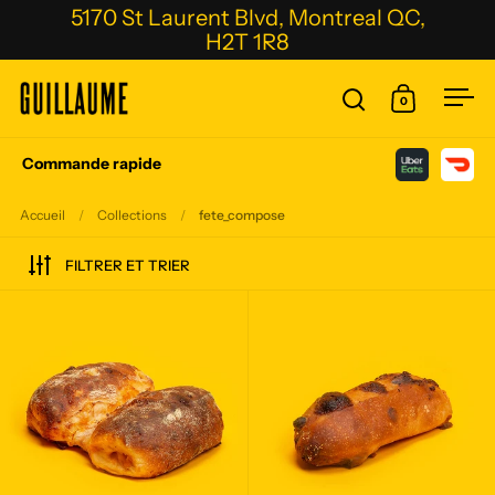
Passer au contenu
5170 St Laurent Blvd, Montreal QC,
H2T 1R8
0
Ouvrir la fenêtre
Ouvrir le p
Ouvr
Commande rapide
Accueil
/
Collections
/
fete_compose
FILTRER ET TRIER
Pain Fesse aux Patates et Cheddar