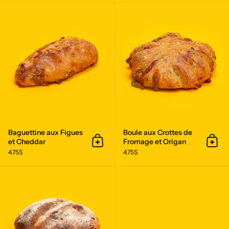
Baguettine aux Figues et Cheddar
Baguettine aux Figues
Boule aux Crottes de
et Cheddar
Fromage et Origan
Ajouter au panier
Ajout
4.75$
4.75$
Mini Fesse aux Patates et Cheddar